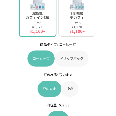
【定期便】
【定期便】
カフェイン3種
デカフェ
コース
コース
¥1,870
¥1,870
1,100~
1,100~
¥
¥
商品タイプ:
コーヒー豆
コーヒー豆
ドリップバック
豆の状態:
豆のまま
豆のまま
挽き
内容量:
60g x 3